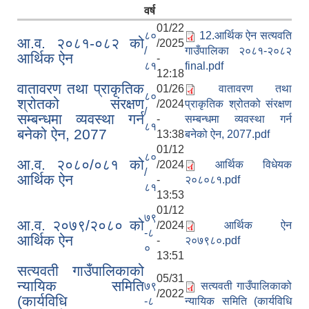
वर्ष
01/22
८०
12.आर्थिक ऐन सत्यवति
आ.व. २०८१-०८२ को
/2025
/
गाउँपालिका २०८१-२०८२
आर्थिक ऐन
-
८१
final.pdf
12:18
वातावरण तथा प्राकृतिक
01/26
वातावरण तथा
८०
श्रोतको संरक्षण
/2024
प्राकृतिक श्रोतको संरक्षण
/
सम्बन्धमा व्यवस्था गर्न
-
सम्बन्धमा व्यवस्था गर्न
८१
बनेको ऐन, 2077
13:38
बनेको ऐन, 2077.pdf
01/12
८०
आ.व. २०८०/०८१ को
/2024
आर्थिक विधेयक
/
आर्थिक ऐन
-
२०८०८१.pdf
८१
13:53
01/12
७९
आ.व. २०७९/२०८० को
/2024
आर्थिक ऐन
-८
आर्थिक ऐन
-
२०७९८०.pdf
०
13:51
सत्यवती गाउँपालिकाको
05/31
न्यायिक समिति
७९
सत्यवती गाउँपालिकाको
/2022
(कार्यविधि
-८
न्यायिक समिति (कार्यविधि
-