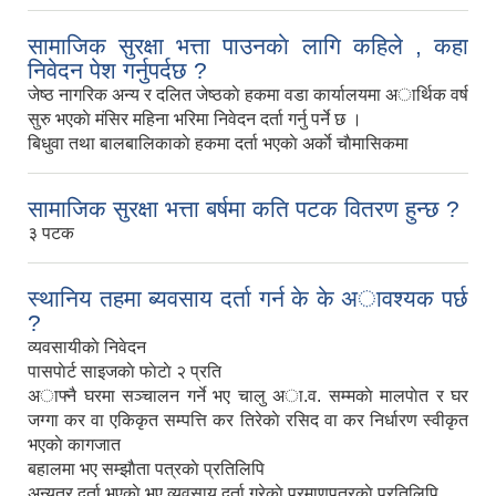
सामाजिक सुरक्षा भत्ता पाउनकाे लागि कहिले , कहा
निवेदन पेश गर्नुपर्दछ ?
जेष्ठ नागरिक अन्य र दलित जेष्ठकाे हकमा वडा कार्यालयमा अार्थिक वर्ष
सुरु भएकाे मंसिर महिना भरिमा निवेदन दर्ता गर्नु पर्ने छ ।
बिधुवा तथा बालबालिकाकाे हकमा दर्ता भएकाे अर्काे चाैमासिकमा
सामाजिक सुरक्षा भत्ता बर्षमा कति पटक वितरण हुन्छ ?
३ पटक
स्थानिय तहमा ब्यवसाय दर्ता गर्न के के अावश्यक पर्छ
?
व्यवसायीकाे निवेदन
पासपाेर्ट साइजकाे फाेटाे २ प्रति
अाफ्नै घरमा सञ्चालन गर्ने भए चालु अा‍.व. सम्मकाे मालपाेत र घर
जग्गा कर वा एकिकृत सम्पत्ति कर तिरेकाे रसिद वा कर निर्धारण स्वीकृत
भएकाे कागजात
बहालमा भए सम्झाैता पत्रकाे प्रतिलिपि
अन्यत्र दर्ता भएकाे भए व्यवसाय दर्ता गरेकाे प्रमाणपत्रकाे प्रतिलिपि